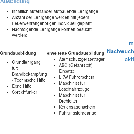
Ausbildung
inhaltlich aufeinander aufbauende Lehrgänge
Anzahl der Lehrgänge werden mit jedem
Feuerwehrangehörigen individuell geplant
Nachfolgende Lehrgänge können besucht
werden:
m
Nachwuch
Grundausbildung
erweiterte Grundausbildung
akt
Atemschutzgeräteträger
Grundlehrgang
ABC-(Gefahrstoff)-
für:
Einsätze
Brandbekämpfung
LKW Führerschein
/ Technische Hilfe
Maschinist für
Erste Hilfe
Löschfahrzeuge
Sprechfunker
Maschinist für
Drehleiter
Kettensägenschein
Führungslehrgänge