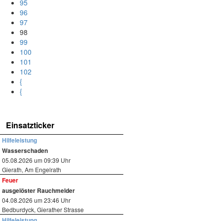
95
96
97
98
99
100
101
102
{
{
Einsatzticker
Hilfeleistung
Wasserschaden
05.08.2026 um 09:39 Uhr
Gierath, Am Engelrath
Feuer
ausgelöster Rauchmelder
04.08.2026 um 23:46 Uhr
Bedburdyck, Gierather Strasse
Hilfeleistung